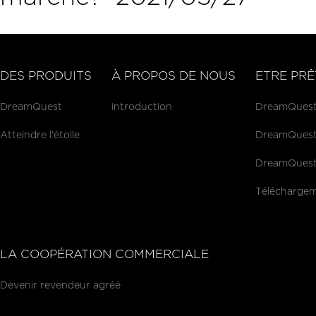
DES PRODUITS
À PROPOS DE NOUS
ETRE PRÊ
DreamQuest
introduction
DreamQuest P
Atteindre l‘étoile
DreamQuest 
DreamQuest 
Téléchargem
LA COOPÉRATION COMMERCIALE
Devenir revendeur agréé