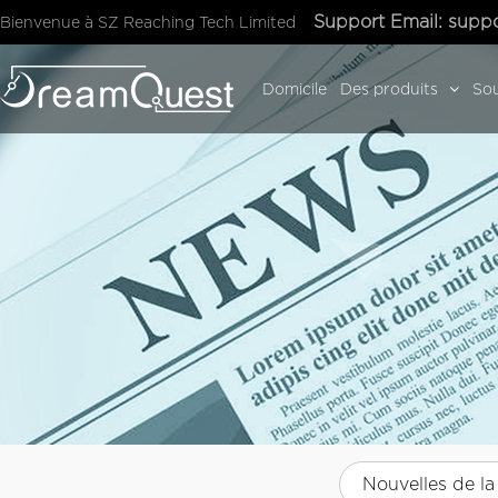
Support Email:
suppo
Bienvenue à SZ Reaching Tech Limited
Domicile
Des produits
Sou
Nouvelles de la