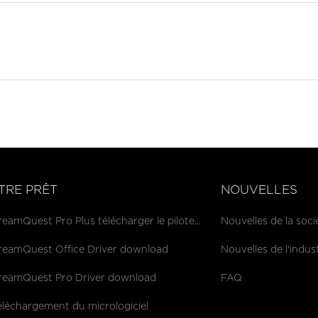
TRE PRÊT
NOUVELLES
eamQuest Pro Plus télécharger le pilote...
Nouvelles de la soci
reamQuest Office Driver download
Nouvelles de l‘indus
reamQuest Pro Driver download
FAQ
éléchargement du micrologiciel