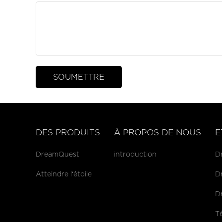
DES PRODUITS
À PROPOS DE NOUS
E
DreamQuest
introduction
Dr
Atteindre l‘étoile
D
D
T