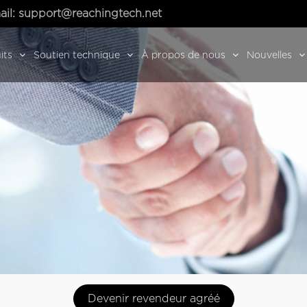
ail:
support@reachingtech.net
its
Soutien technique
À propos de nous
Nouvelles
Devenir revendeur agréé