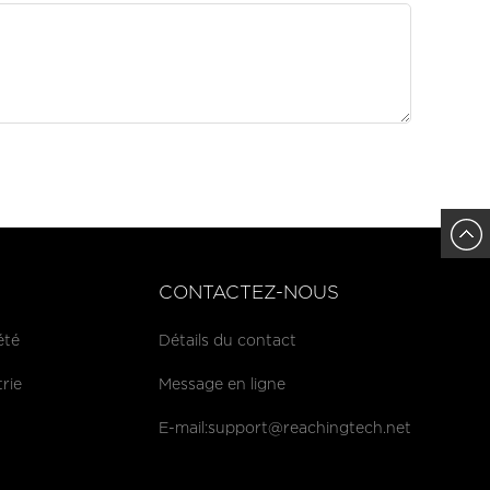
CONTACTEZ-NOUS
été
Détails du contact
trie
Message en ligne
E-mail:
support@reachingtech.net