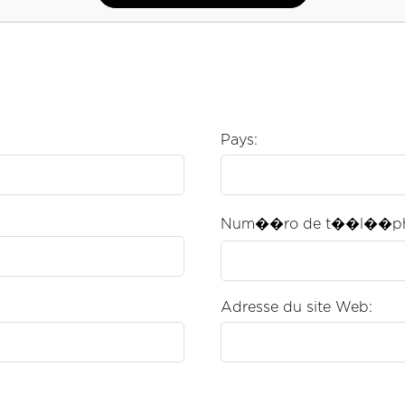
Pays:
Num��ro de t��l��ph
Adresse du site Web: