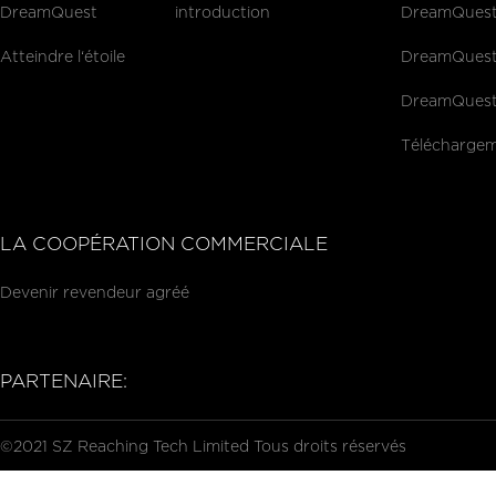
DreamQuest
introduction
DreamQuest P
Atteindre l‘étoile
DreamQuest 
DreamQuest 
Téléchargem
LA COOPÉRATION COMMERCIALE
Devenir revendeur agréé
PARTENAIRE:
©2021 SZ Reaching Tech Limited Tous droits réservés