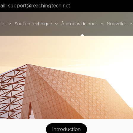
ail:
support@reachingtech.net
its
Soutien technique
À propos de nous
Nouvelles
introduction