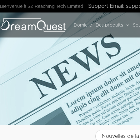
Support Email:
suppo
Bienvenue à SZ Reaching Tech Limited
Domicile
Des produits
Sou
Nouvelles de la