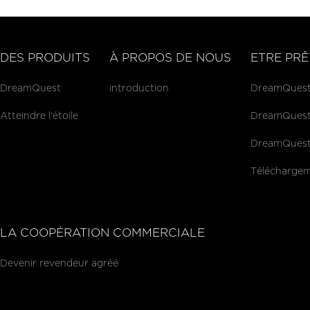
DES PRODUITS
À PROPOS DE NOUS
ETRE PRÊ
DreamQuest
introduction
DreamQuest P
Atteindre l‘étoile
DreamQuest 
DreamQuest 
Téléchargem
LA COOPÉRATION COMMERCIALE
Devenir revendeur agréé